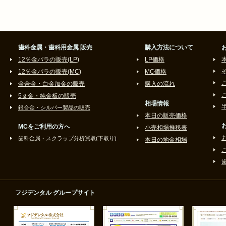
歯科金属・歯科用金属 販売
購入方法について
12％金パラの販売(LP)
LP価格
12％金パラの販売(MC)
MC価格
金合金・白金加金の販売
購入の流れ
5ｇ金・純金板の販売
相場情報
銀合金・シルバー製品の販売
本日の販売価格
MCをご利用の方へ
小売相場推移表
歯科金属・スクラップ分析買取(下取り)
本日の地金相場
フジデンタル グループサイト