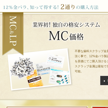
2022/08/01
新着
プライバシーマークを取得しました!
フジデンタル株式会社(以下、当社)は、令和4年1月31
詳細をみる
2021/11/01
新着
歯科用金属材料を特別価格にて販売中!
只今キャンペーン特典としまして、在庫のある全てのメ
詳細をみる
不要な歯科スクラップ金
頂く事で、12%金パラ製品
2021/03/01
新着
サポートセンター開設のご案内
を原価にてご購入頂ける
スクラップ金属は最短で
この度、フジデンタル サポートセンターを東京・名古
可能。
詳細をみる
2020/07/07
新着
毎週火曜日は金パラDayとなります!
毎週火曜日は金パラdayの為、下記の特典をご利用頂けま
詳細をみる