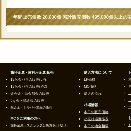
年間販売個数 28,000個 累計販売個数 495,000個以上の
歯科金属・歯科用金属 販売
購入方法について
12％金パラの販売(LP)
LP価格
12％金パラの販売(MC)
MC価格
金合金・白金加金の販売
購入の流れ
5ｇ金・純金板の販売
相場情報
銀合金・シルバー製品の販売
本日の販売価格
MCをご利用の方へ
小売相場推移表
歯科金属・スクラップ分析買取(下取り)
本日の地金相場