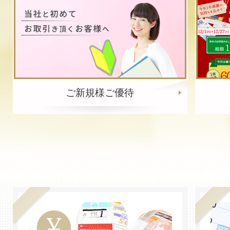
2019/11/01
新着
消費税率改定に伴うサイト内の価格表示につい
この度、消費税及び地方消費税の税率が2019年10月
詳細をみる
2017/08/29
新着
新たに歯科医院検索サイトを公開
全国の歯科医院を検索出来る歯科医院検索サイトを新
詳細をみる
ご新規様ご優待
2017/08/25
新着
新たに歯科医院検索サイトを公開
全国の歯科医院を検索出来る歯科医院検索サイトを新
詳細をみる
2017/07/05
新着
簡単取引き!マイページ開設のお知らせ!
歯科材料や、歯科貴金属スクラップのご売却を希望さ
詳細をみる